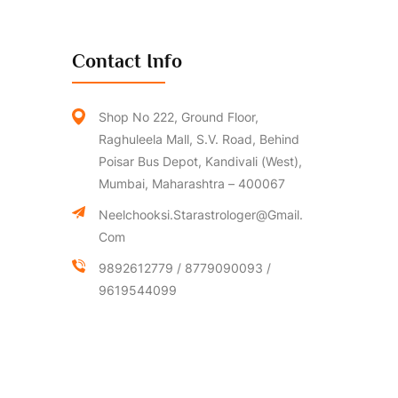
Contact Info
Shop No 222, Ground Floor,
Raghuleela Mall, S.V. Road, Behind
Poisar Bus Depot, Kandivali (West),
Mumbai, Maharashtra – 400067
Neelchooksi.starastrologer@gmail.
Com
9892612779 / 8779090093 /
9619544099