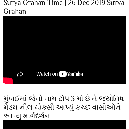
Surya Grahan Time | 26 Dec 2019 Surya
Grahan
મુંબઈમાં જેનો નામ ટોપ 3 માં છે તે જ્યોતિષ
મેડમ નીલ ચોક્સી આપ્યું કચ્છ વાસીઓને
આપ્યું માર્ગદર્શન